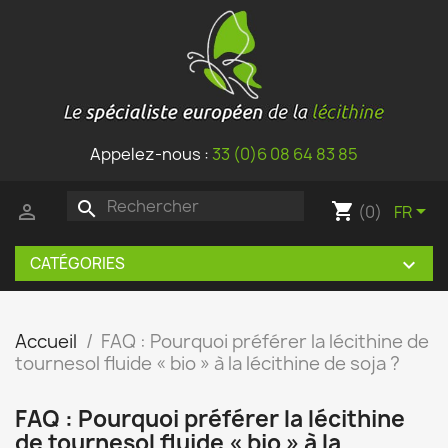
Appelez-nous :
33 (0)6 08 64 83 85
search
shopping_cart


(0)
FR
CATÉGORIES

Accueil
FAQ : Pourquoi préférer la lécithine de
tournesol fluide « bio » à la lécithine de soja ?
FAQ : Pourquoi préférer la lécithine
de tournesol fluide « bio » à la