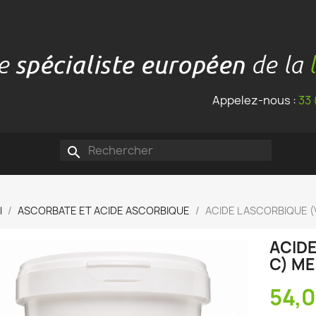
Appelez-nous :
33 
search
l
ASCORBATE ET ACIDE ASCORBIQUE
ACIDE L ASCORBIQUE (V
ACIDE
C) ME
54,0