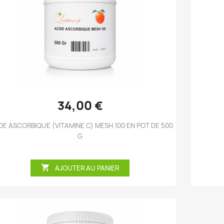
Aperçu rapide

34,00 €
DE ASCORBIQUE (VITAMINE C) MESH 100 EN POT DE 500
G

AJOUTER AU PANIER