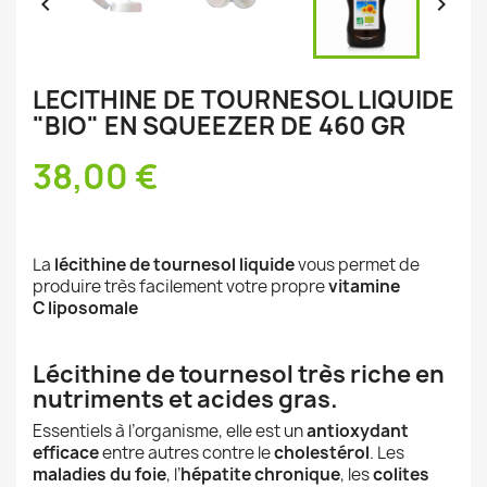


LECITHINE DE TOURNESOL LIQUIDE
"BIO" EN SQUEEZER DE 460 GR
38,00 €
La
lécithine de tournesol liquide
vous permet de
produire très facilement votre propre
vitamine
C liposomale
Lécithine de tournesol très riche en
nutriments et acides gras.
Essentiels à l’organisme, elle est un
antioxydant
efficace
entre autres contre le
cholestérol
. Les
maladies du foie
, l’
hépatite chronique
, les
colites