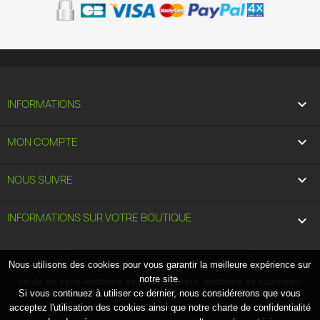

INFORMATIONS

MON COMPTE

NOUS SUIVRE
INFORMATIONS SUR VOTRE BOUTIQUE
keyboard_arrow_down
Nous utilisons des cookies pour vous garantir la meilleure expérience sur
notre site.
Vente en ligne lécithine de tournesol bio, lécithine de tournesol
conventionnelle garantie sans OGM, vitamine C liposomale.
Si vous continuez à utiliser ce dernier, nous considérerons que vous
acceptez l'utilisation des cookies ainsi que notre charte de confidentialité