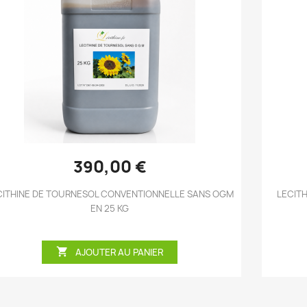
Aperçu rapide

390,00 €
CITHINE DE TOURNESOL CONVENTIONNELLE SANS OGM
LECIT
EN 25 KG

AJOUTER AU PANIER