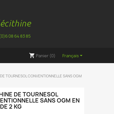
(0)6 08 64 83 85
shopping_cart

Panier
(0)
Français
E DE TOURNESOL CONVENTIONNELLE SANS OGM
THINE DE TOURNESOL
ENTIONNELLE SANS OGM EN
DE 2 KG