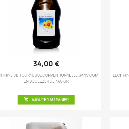
Aperçu rapide

34,00 €
CITHINE DE TOURNESOL CONVENTIONNELLE SANS OGM
LECITHI
EN SQUEEZER DE 460 GR

AJOUTER AU PANIER