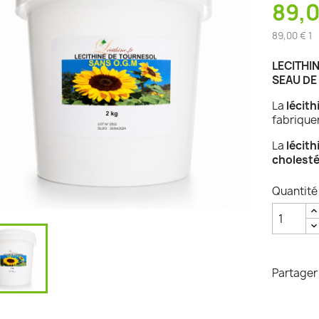
89,0
89,00 € 1
LECITHI
SEAU DE 
La
lécith
fabrique
La
lécith
cholesté
Quantité
Partager