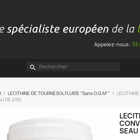
Appelez-nous :
33 
search
l
LECITHINE DE TOURNESOL FLUIDE "Sans O.G.M""
LECITHIN
U DE 2 KG
LECI
CONV
SEAU 