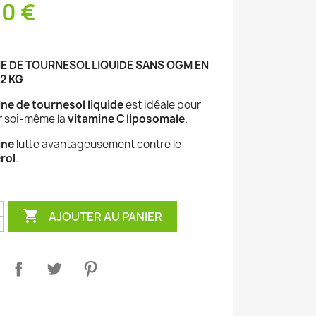
0 €
NE DE TOURNESOL LIQUIDE SANS OGM EN
2 KG
ine de tournesol liquide
est idéale pour
r soi-même la
vitamine C liposomale
.
ine
lutte avantageusement contre le
rol
.

AJOUTER AU PANIER