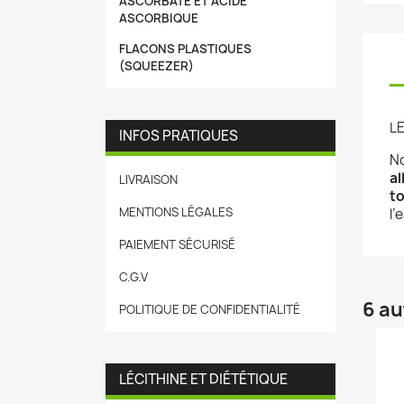
ASCORBATE ET ACIDE
ASCORBIQUE
FLACONS PLASTIQUES
(SQUEEZER)
L
INFOS PRATIQUES
N
al
LIVRAISON
t
MENTIONS LÉGALES
l’
PAIEMENT SÉCURISÉ
C.G.V
6 au
POLITIQUE DE CONFIDENTIALITÉ
LÉCITHINE ET DIÉTÉTIQUE