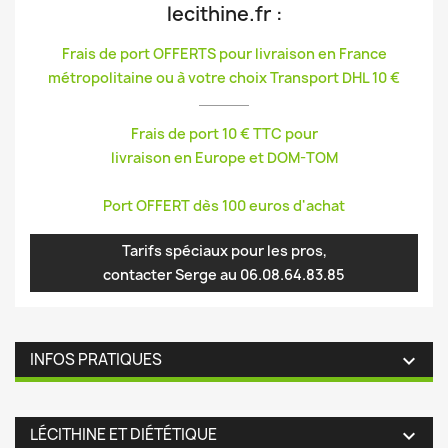
lecithine.fr
:
Frais de port OFFERTS pour livraison en France
métropolitaine ou à votre choix Transport DHL 10 €
Frais de port 10 € TTC pour
livraison en Europe et DOM-TOM
Port OFFERT dès 100 euros d'achat
Tarifs spéciaux pour les pros,
contacter Serge au 06.08.64.83.85
INFOS PRATIQUES

LÉCITHINE ET DIÉTÉTIQUE
