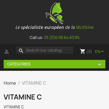
Call us:
33 (0)6 08 64 83 85
search
shopping_cart


(0)
EN
CATEGORIES

Home
VITAMINE C
VITAMINE C
VITAMINE C