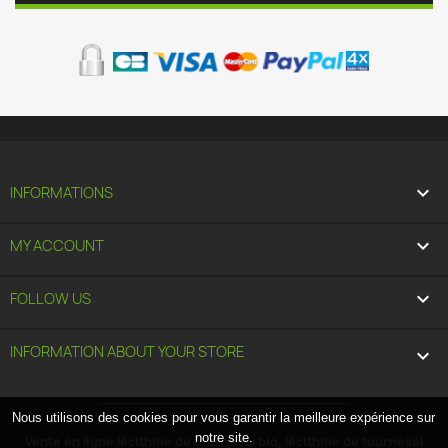

INFORMATIONS

MY ACCOUNT

FOLLOW US
INFORMATION ABOUT YOUR STORE
keyboard_arrow_down
Nous utilisons des cookies pour vous garantir la meilleure expérience sur
notre site.
Vente en ligne lécithine de tournesol bio, lécithine de tournesol