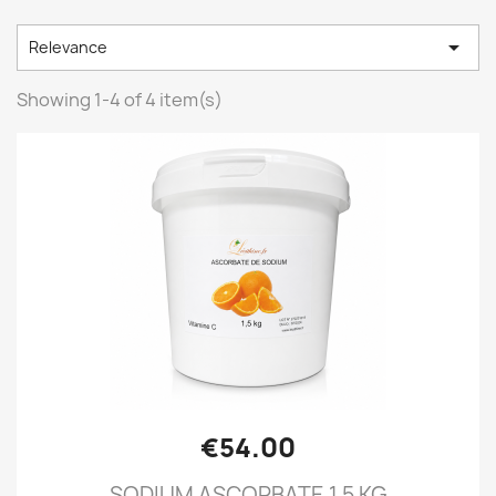

Relevance
Showing 1-4 of 4 item(s)
€54.00
SODIUM ASCORBATE 1.5 KG