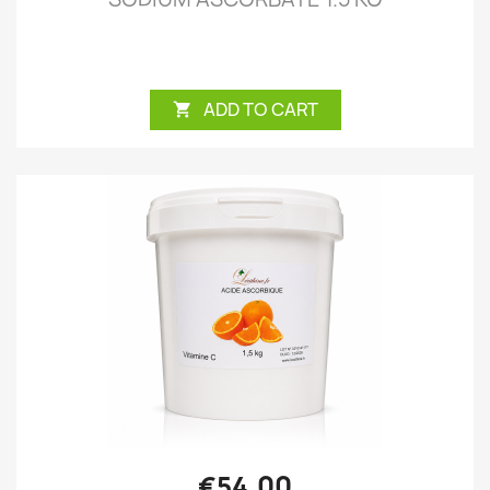
ADD TO CART

€54.00