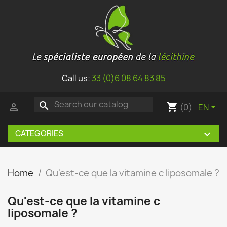
Call us:
33 (0)6 08 64 83 85
search
shopping_cart


(0)
EN
CATEGORIES

Home
Qu'est-ce que la vitamine c liposomale ?
Qu'est-ce que la vitamine c
liposomale ?