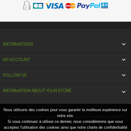

INFORMATIONS

MY ACCOUNT

FOLLOW US
INFORMATION ABOUT YOUR STORE
keyboard_arrow_down
Nous utilisons des cookies pour vous garantir la meilleure expérience sur
notre site.
Vente en ligne lécithine de tournesol bio, lécithine de tournesol
conventionnelle garantie sans OGM, vitamine C liposomale.
Si vous continuez à utiliser ce dernier, nous considérerons que vous
acceptez l'utilisation des cookies ainsi que notre charte de confidentialité