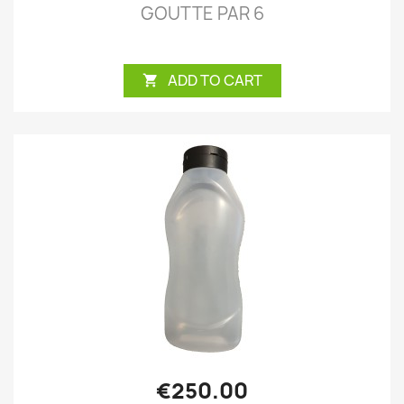
GOUTTE PAR 6
ADD TO CART

€250.00