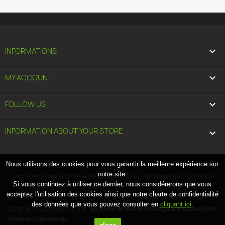

INFORMATIONS

MY ACCOUNT

FOLLOW US
INFORMATION ABOUT YOUR STORE
keyboard_arrow_down
Nous utilisons des cookies pour vous garantir la meilleure expérience sur
notre site.
Vente en ligne lécithine de tournesol bio, lécithine de tournesol
conventionnelle garantie sans OGM, vitamine C liposomale.
Si vous continuez à utiliser ce dernier, nous considérerons que vous
acceptez l'utilisation des cookies ainsi que notre charte de confidentialité
des données que vous pouvez consulter en
cliquant ici
.
Copyright © 2026 lecithine.fr -
lécithine de tournesol bio garantie sans OGM
,
vitamine C liposomale